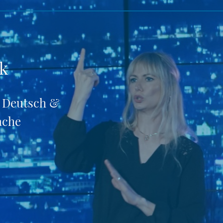
ek
r Deutsch &
ache