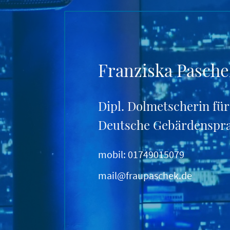
Franziska Pasch
Dipl. Dolmetscherin fü
Deutsche Gebärdenspr
mobil: 01749015079
mail@fraupaschek.de